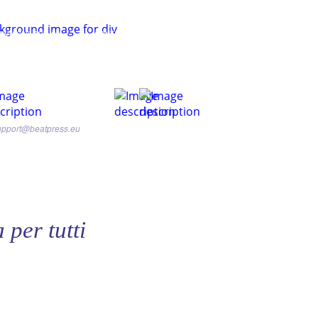
INVIACI IL TUO CV
CONTATTACI
upport@beatpress.eu
 per tutti